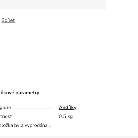
Sdílet
ňkové parametry
gorie
Andílky
tnost
0.5 kg
oložka byla vyprodána…