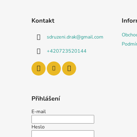
Z
á
Kontakt
Info
p
a
Obchod
sdruzeni.drak
@
gmail.com
t
Podmín
í
+420723520144
Přihlášení
E-mail
Heslo