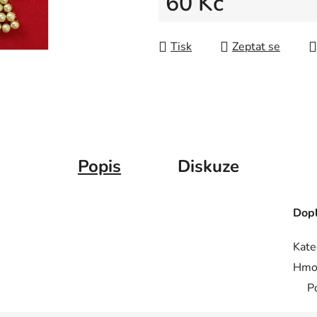
60 Kč
5
hvězdiček.
Měrná cena:
Tisk
Zeptat se
Popis
Diskuze
Dopl
Kate
Hmo
P