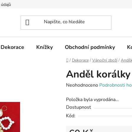
 údajů
Dekorace
Knížky
Obchodní podmínky
K
Domů
/
Dekorace
/
Vánoční zboží
/
Andíl
Anděl korálky
Průměrné
Neohodnoceno
Podrobnosti ho
hodnocení
Položka byla vyprodána…
produktu
Dostupnost
je
Kód:
0,0
z