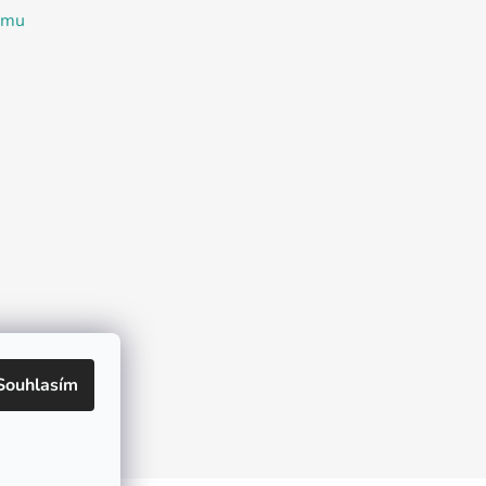
ramu
Souhlasím
Tok