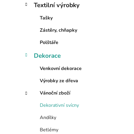
t
s
Textilní výrobky
e
t
g
r
Tašky
o
a
r
Zástěry, chňapky
i
n
e
n
Polštáře
í
Dekorace
p
a
Venkovní dekorace
n
e
Výrobky ze dřeva
l
Vánoční zboží
Dekorativní svícny
Andílky
Betlémy