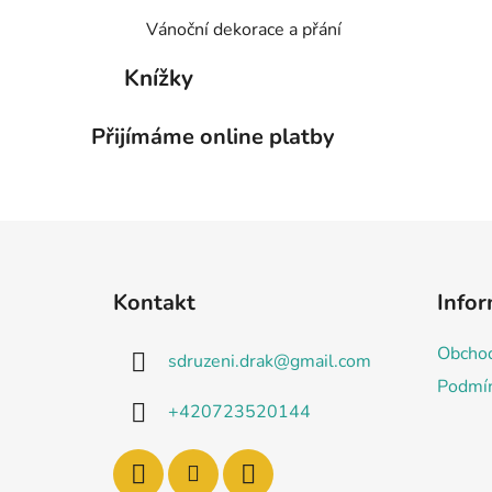
Vánoční dekorace a přání
Knížky
Přijímáme online platby
Z
á
Kontakt
Info
p
a
Obchod
sdruzeni.drak
@
gmail.com
t
Podmín
í
+420723520144