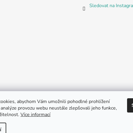
Sledovat na Instag
ookies, abychom Vám umožnili pohodlné prohlížení
 analýze provozu webu neustále zlepšovali jeho funkce,
žitelnost.
Více informací
bové stránky
Instagram
Facebook
Linkedin
Youtube
Tik-
í