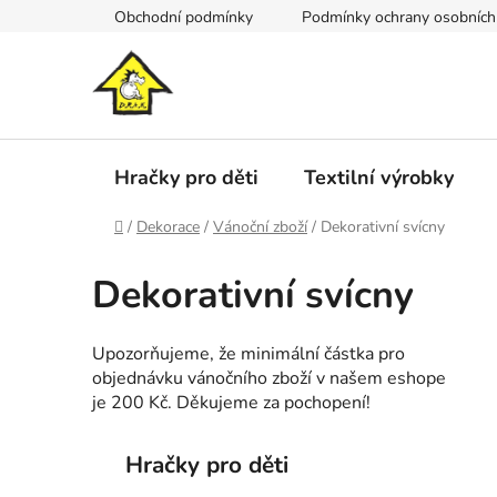
Přejít
Obchodní podmínky
Podmínky ochrany osobních
na
obsah
Hračky pro děti
Textilní výrobky
Domů
/
Dekorace
/
Vánoční zboží
/
Dekorativní svícny
Dekorativní svícny
Upozorňujeme, že minimální částka pro
objednávku vánočního zboží v našem eshope
je 200 Kč. Děkujeme za pochopení!
P
K
Přeskočit
Hračky pro děti
a
kategorie
o