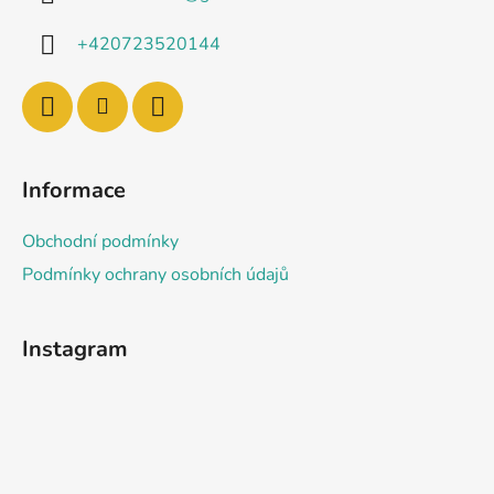
t
í
p
í
+420723520144
r
v
k
y
v
ý
Informace
p
i
Obchodní podmínky
s
u
Podmínky ochrany osobních údajů
Instagram