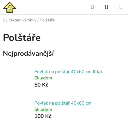
Přejít
Hledat
NÁKUP
na
KOŠÍK
obsah
Domů
/
Textilní výrobky
/
Polštáře
Polštáře
Nejprodávanější
Povlak na polštář 40x60 cm II.Jak.
Skladem
50 Kč
Povlak na polštář 40x60 cm
Skladem
100 Kč