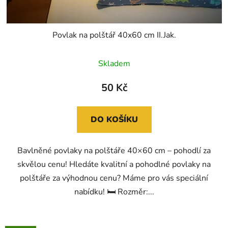
t
ů
Povlak na polštář 40x60 cm II.Jak.
Skladem
50 Kč
DO KOŠÍKU
Bavlněné povlaky na polštáře 40×60 cm – pohodlí za
skvělou cenu! Hledáte kvalitní a pohodlné povlaky na
polštáře za výhodnou cenu? Máme pro vás speciální
nabídku! 🛏 Rozměr:...