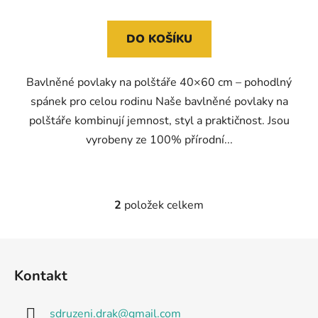
DO KOŠÍKU
Bavlněné povlaky na polštáře 40×60 cm – pohodlný
spánek pro celou rodinu Naše bavlněné povlaky na
polštáře kombinují jemnost, styl a praktičnost. Jsou
vyrobeny ze 100% přírodní...
2
položek celkem
O
v
l
Z
á
á
d
Kontakt
p
a
a
c
sdruzeni.drak
@
gmail.com