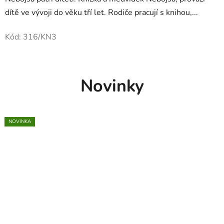
dítě ve vývoji do věku tří let. Rodiče pracují s knihou,...
Kód:
316/KN3
Novinky
NOVINKA
NOVINKA
NOVINKA
NOVINKA
NOVINKA
NOVINKA
NOVINKA
NOVINKA