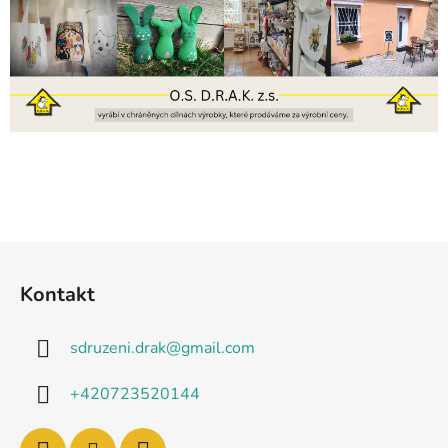
Z
á
Kontakt
p
a
sdruzeni.drak
@
gmail.com
t
í
+420723520144