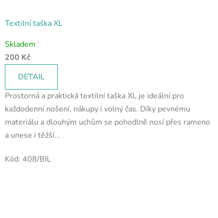
Textilní taška XL
Průměrné
Skladem
hodnocení
200 Kč
produktu
je
DETAIL
5,0
Prostorná a praktická textilní taška XL je ideální pro
z
každodenní nošení, nákupy i volný čas. Díky pevnému
5
materiálu a dlouhým uchům se pohodlně nosí přes rameno
hvězdiček.
a unese i těžší...
Kód:
408/BIL