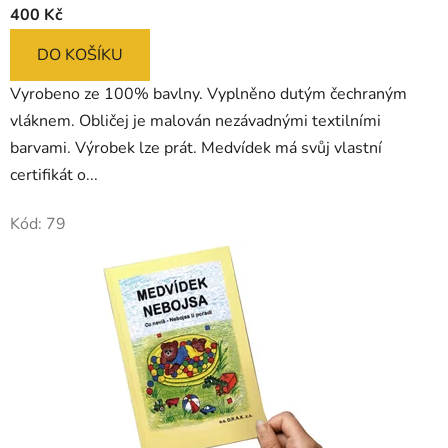
400 Kč
ě
produktu
je
DO KOŠÍKU
k
5,0
Vyrobeno ze 100% bavlny. Vyplněno dutým čechraným
u
z
vláknem. Obličej je malován nezávadnými textilními
j
5
barvami. Výrobek lze prát. Medvídek má svůj vlastní
hvězdiček.
e
certifikát o...
m
Kód:
79
e
.