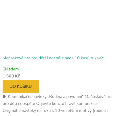
Maňásková hra pro děti i dospělé sada 10 kusů rukavic
Průměrné
Skladem
hodnocení
1 500 Kč
produktu
je
DO KOŠÍKU
5,0
🧵 Komunikační návleky „Rodina a povolání“ Maňásková hra
z
pro děti i dospělé Objevte kouzlo hravé komunikace!
5
Originální návleky na ruku s 10 veselými motivy (rodina i
hvězdiček.