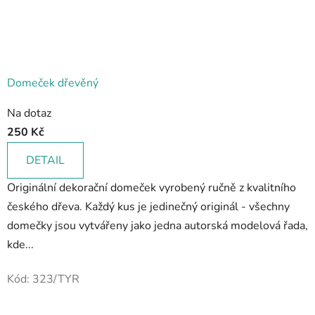
Domeček dřevěný
Průměrné
Na dotaz
hodnocení
250 Kč
produktu
je
DETAIL
5,0
Originální dekorační domeček vyrobený ručně z kvalitního
z
českého dřeva. Každý kus je jedinečný originál - všechny
5
domečky jsou vytvářeny jako jedna autorská modelová řada,
hvězdiček.
kde...
Kód:
323/TYR