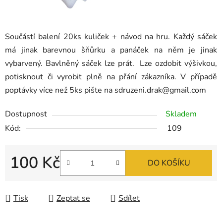
Součástí balení 20ks kuliček + návod na hru. Každý sáček
má jinak barevnou šňůrku a panáček na něm je jinak
vybarvený. Bavlněný sáček lze prát. Lze ozdobit výšivkou,
potisknout či vyrobit plně na přání zákazníka. V případě
poptávky více než 5ks pište na sdruzeni.drak@gmail.com
Dostupnost
Skladem
Kód:
109
100 Kč
DO KOŠÍKU
Měrná cena:
Tisk
Zeptat se
Sdílet