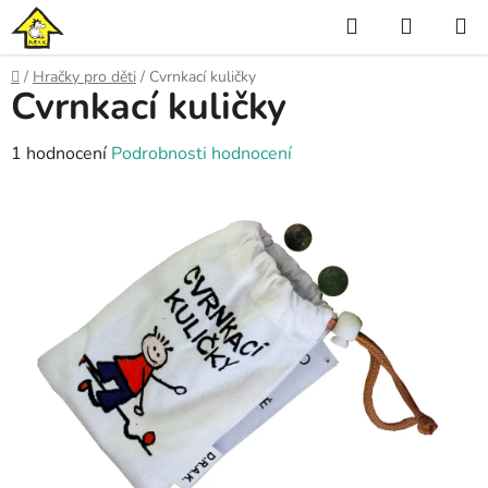
Přejít
Hledat
NÁKUP
na
KOŠÍK
obsah
Domů
/
Hračky pro děti
/
Cvrnkací kuličky
Cvrnkací kuličky
Průměrné
1 hodnocení
Podrobnosti hodnocení
hodnocení
produktu
je
5,0
z
5
hvězdiček.