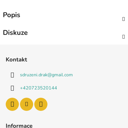
Popis
Diskuze
Z
á
Kontakt
p
a
sdruzeni.drak
@
gmail.com
t
í
+420723520144
Informace