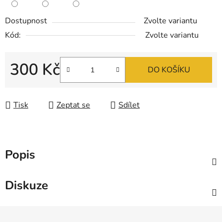
Dostupnost
Zvolte variantu
Kód:
Zvolte variantu
300 Kč
DO KOŠÍKU
Měrná cena:
Tisk
Zeptat se
Sdílet
Popis
Diskuze
Z