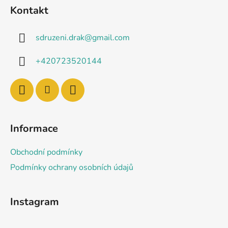
á
Kontakt
p
a
sdruzeni.drak
@
gmail.com
t
í
+420723520144
Informace
Obchodní podmínky
Podmínky ochrany osobních údajů
Instagram