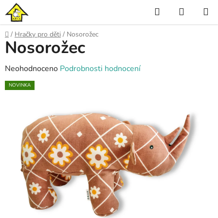
Přejít
Hledat
NÁKUP
na
KOŠÍK
obsah
Domů
/
Hračky pro děti
/
Nosorožec
Nosorožec
Průměrné
Neohodnoceno
Podrobnosti hodnocení
hodnocení
NOVINKA
produktu
je
0,0
z
5
hvězdiček.