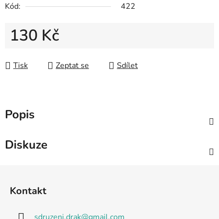
Kód:
422
130 Kč
Měrná cena:
Tisk
Zeptat se
Sdílet
Popis
Diskuze
Z
á
Kontakt
p
a
sdruzeni.drak
@
gmail.com