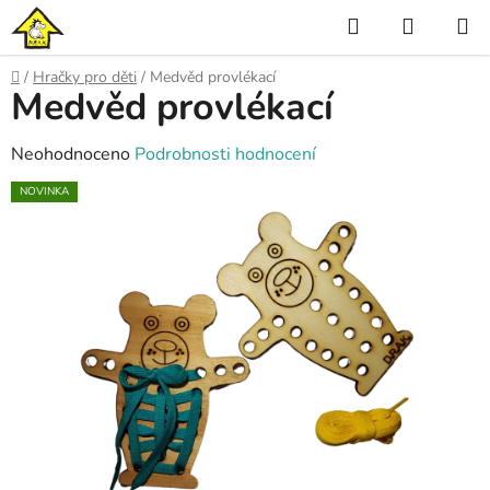
Přejít
Hledat
NÁKUP
na
KOŠÍK
obsah
Domů
/
Hračky pro děti
/
Medvěd provlékací
Medvěd provlékací
Průměrné
Neohodnoceno
Podrobnosti hodnocení
hodnocení
NOVINKA
produktu
je
0,0
z
5
hvězdiček.