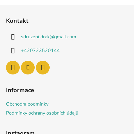
Z
á
Kontakt
p
a
sdruzeni.drak
@
gmail.com
t
í
+420723520144
Informace
Obchodní podmínky
Podmínky ochrany osobních údajů
Instagram