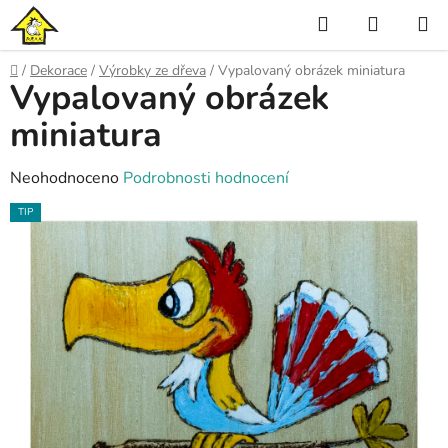
Přejít
Hledat
NÁKUP
na
KOŠÍK
obsah
Domů
/
Dekorace
/
Výrobky ze dřeva
/
Vypalovaný obrázek miniatura
Vypalovaný obrázek
miniatura
Průměrné
Neohodnoceno
Podrobnosti hodnocení
hodnocení
TIP
produktu
je
0,0
z
5
hvězdiček.