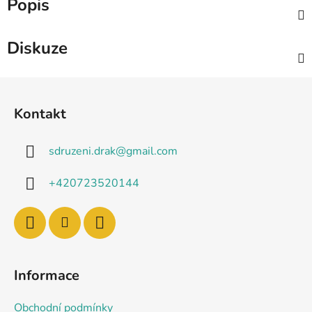
Popis
Diskuze
Z
á
Kontakt
p
a
sdruzeni.drak
@
gmail.com
t
í
+420723520144
Informace
Obchodní podmínky